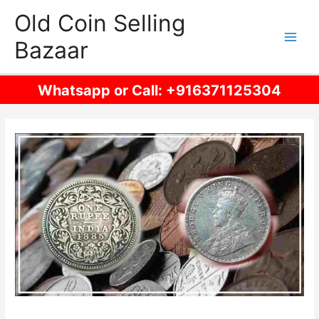
Skip
Old Coin Selling
to
Bazaar
content
Main
Men
Whatsapp or Call: +916371125304